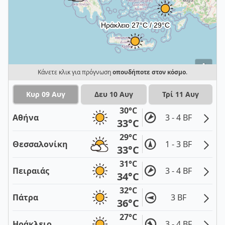
i
Κάνετε κλικ για πρόγνωση
οπουδήποτε στον κόσμο
.
Κυρ 09 Αυγ
Δευ 10 Αυγ
Τρί 11 Αυγ
30°C
Αθήνα
3 - 4 BF
33°C
29°C
Θεσσαλονίκη
1 - 3 BF
33°C
31°C
Πειραιάς
3 - 4 BF
34°C
32°C
Πάτρα
3 BF
36°C
27°C
Ηράκλειο
3 - 4 BF