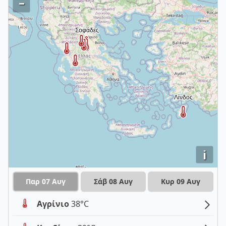
–
i
Παρ 07 Αυγ
Σάβ 08 Αυγ
Κυρ 09 Αυγ
Αγρίνιο
38°C