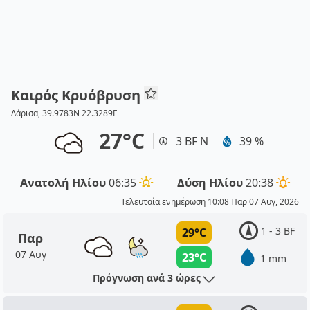
Καιρός Κρυόβρυση
Λάρισα, 39.9783N 22.3289E
27°C
3 BF Ν
39 %
Ανατολή Ηλίου
06:35
Δύση Ηλίου
20:38
Τελευταία ενημέρωση 10:08 Παρ 07 Αυγ, 2026
1 - 3 BF
29°C
Παρ
07 Αυγ
23°C
1 mm
Πρόγνωση ανά 3 ώρες