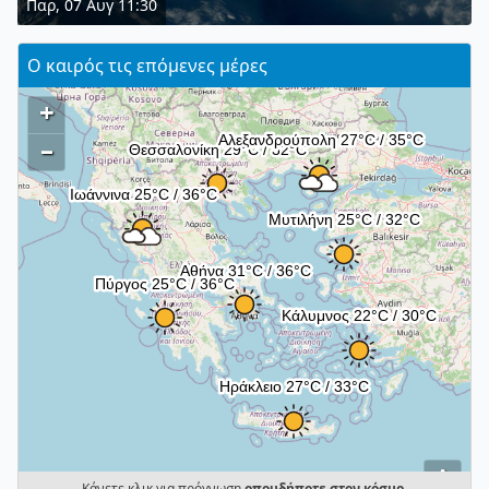
Παρ, 07 Αυγ 11:30
Ο καιρός τις επόμενες μέρες
+
–
i
Κάνετε κλικ για πρόγνωση
οπουδήποτε στον κόσμο
.