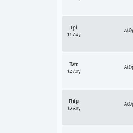
Τρί
Αίθ
11 Αυγ
Τετ
Αίθ
12 Αυγ
Πέμ
Αίθ
13 Αυγ