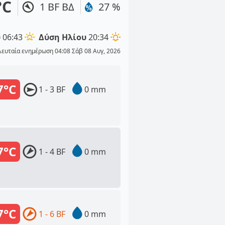
°C
1 BF ΒΔ
27 %
υ
06:43
Δύση Ηλίου
20:34
λευταία ενημέρωση 04:08 Σάβ 08 Αυγ, 2026
7°C
1 - 3 BF
0 mm
7°C
1 - 4 BF
0 mm
7°C
1 - 6 BF
0 mm