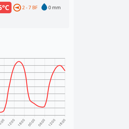
6°C
2 - 7 BF
0 mm