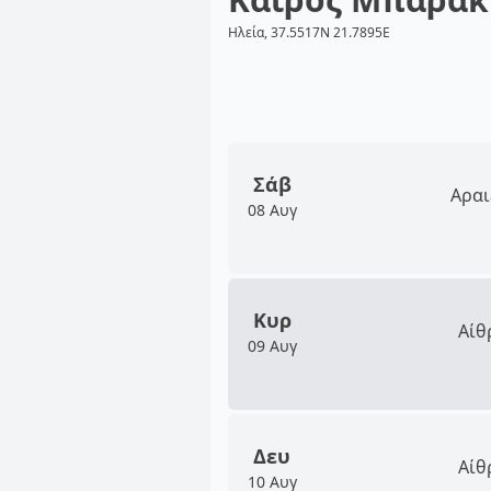
Ηλεία, 37.5517N 21.7895E
Σάβ
Αραι
08 Αυγ
Κυρ
Αίθ
09 Αυγ
Δευ
Αίθ
10 Αυγ