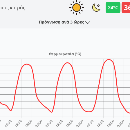
3
ριος καιρός
24°C
Πρόγνωση ανά 3 ώρες