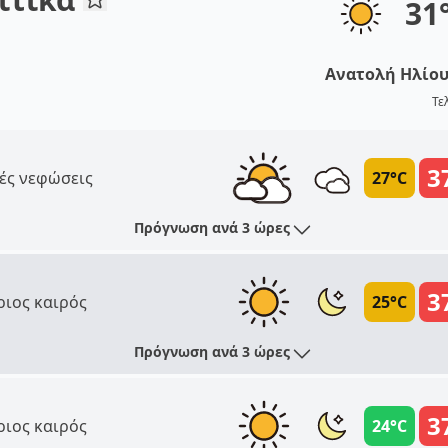
31
Ανατολή Ηλίο
Τε
3
ές νεφώσεις
27°C
Πρόγνωση ανά 3 ώρες
3
ριος καιρός
25°C
Πρόγνωση ανά 3 ώρες
3
ριος καιρός
24°C