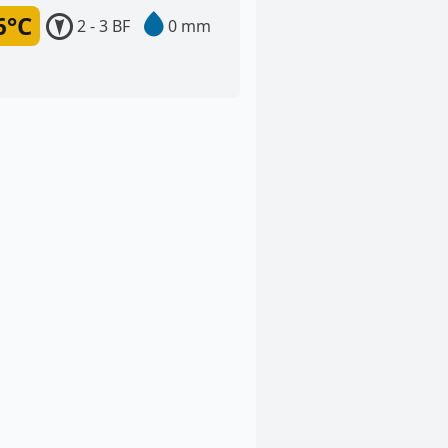
6°C
2 - 3 BF
0 mm