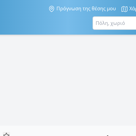
Πρόγνωση της θέσης μου
Χά
ά