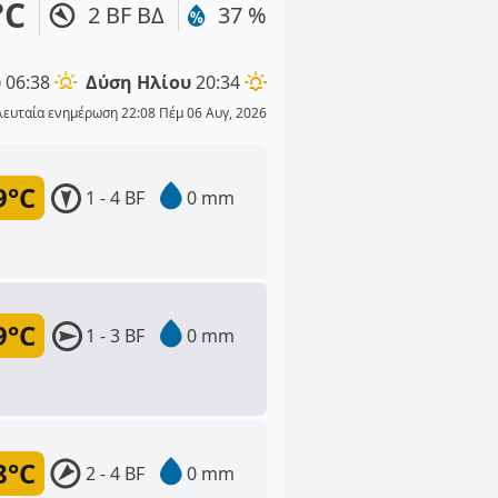
°C
2 BF ΒΔ
37 %
υ
06:38
Δύση Ηλίου
20:34
λευταία ενημέρωση 22:08 Πέμ 06 Αυγ, 2026
9°C
1 - 4 BF
0 mm
9°C
1 - 3 BF
0 mm
8°C
2 - 4 BF
0 mm