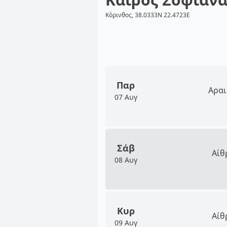
Κόρινθος, 38.0333N 22.4723E
Παρ
Αραι
07 Αυγ
Σάβ
Αίθ
08 Αυγ
Κυρ
Αίθ
09 Αυγ