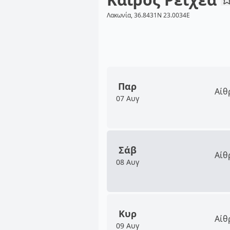
Λακωνία, 36.8431N 23.0034E
Παρ
Αίθ
07 Αυγ
Σάβ
Αίθ
08 Αυγ
Κυρ
Αίθ
09 Αυγ