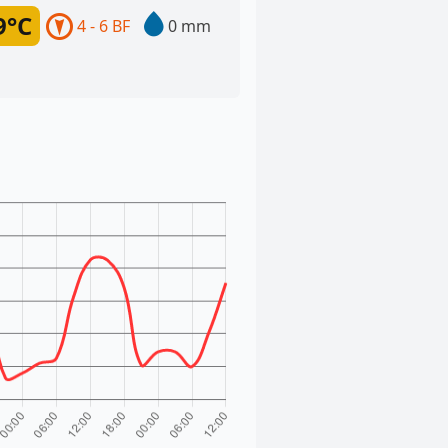
9°C
4 - 6 BF
0 mm