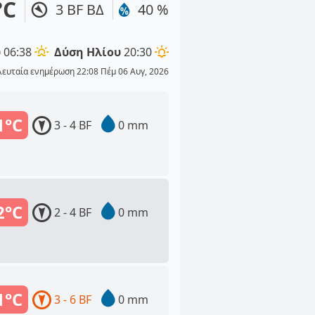
°C
3 BF ΒΔ
40 %
υ
06:38
Δύση Ηλίου
20:30
λευταία ενημέρωση 22:08 Πέμ 06 Αυγ, 2026
1°C
3 - 4 BF
0 mm
2°C
2 - 4 BF
0 mm
1°C
3 - 6 BF
0 mm