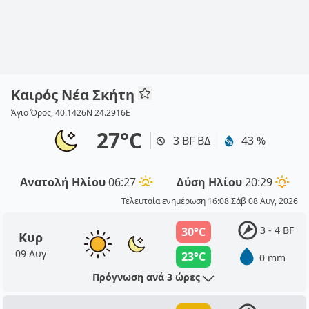
Καιρός Νέα Σκήτη
Άγιο Όρος, 40.1426N 24.2916E
27°C
3 BF ΒΔ
43 %
Ανατολή Ηλίου
06:27
Δύση Ηλίου
20:29
Τελευταία ενημέρωση 16:08 Σάβ 08 Αυγ, 2026
3 - 4 BF
30°C
Κυρ
09 Αυγ
23°C
0 mm
Πρόγνωση ανά 3 ώρες