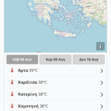
i
Σάβ 08 Αυγ
Κυρ 09 Αυγ
Δευ 10 Αυγ
Άρτα
39°C
Καρδίτσα
38°C
Κατερίνη
38°C
Κομοτηνή
38°C