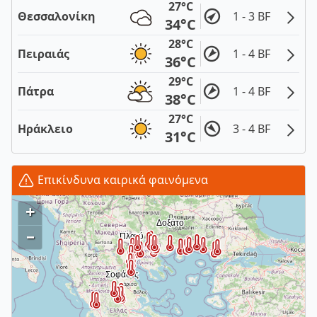
27°C
Θεσσαλονίκη
1 - 3 BF
34°C
28°C
Πειραιάς
1 - 4 BF
36°C
29°C
Πάτρα
1 - 4 BF
38°C
27°C
Ηράκλειο
3 - 4 BF
31°C
Επικίνδυνα καιρικά φαινόμενα
+
–