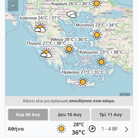
–
i
Κάνετε κλικ για πρόγνωση
οπουδήποτε στον κόσμο
.
Κυρ 09 Αυγ
Δευ 10 Αυγ
Τρί 11 Αυγ
28°C
Αθήνα
1 - 4 BF
36°C