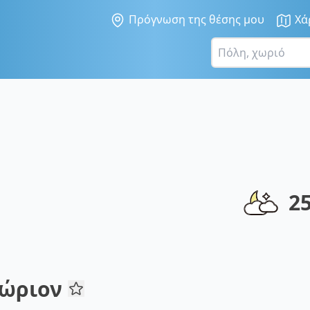
Πρόγνωση της θέσης μου
Χά
2
χώριον