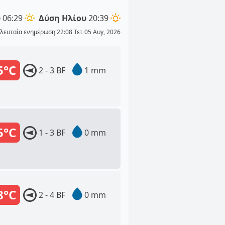
υ
06:29
Δύση Ηλίου
20:39
λευταία ενημέρωση 22:08 Τετ 05 Αυγ, 2026
5°C
2 - 3 BF
1 mm
5°C
1 - 3 BF
0 mm
8°C
2 - 4 BF
0 mm