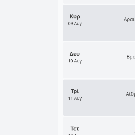
Κυρ
Αραι
09 Αυγ
Δευ
Βρο
10 Αυγ
Τρί
Αίθ
11 Αυγ
Τετ