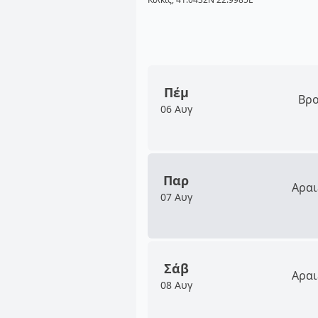
Πέμ
Βρο
06 Αυγ
Παρ
Αραι
07 Αυγ
Σάβ
Αραι
08 Αυγ