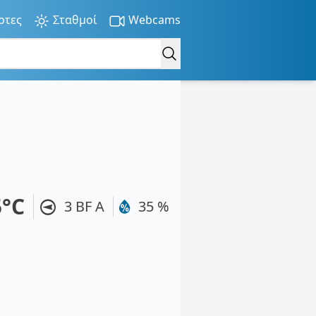
ρτες
Σταθμοί
Webcams
5°C
3 BF Α
35 %