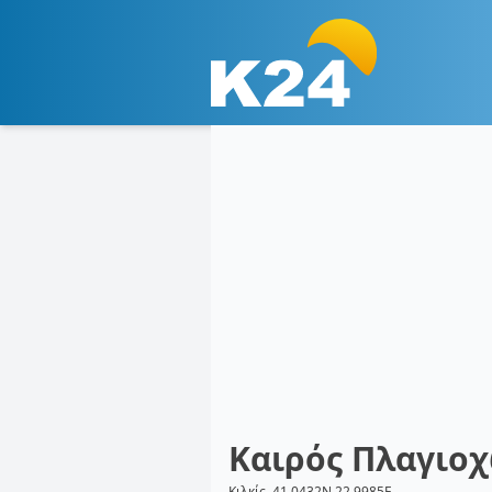
Καιρός Πλαγιο
Κιλκίς, 41.0432N 22.9985E