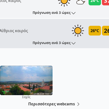
3
ριος καιρός
24°C
Πρόγνωση ανά 3 ώρες
2
Αίθριος καιρός
26°C
Πρόγνωση ανά 3 ώρες
Σοχός
Περισσότερες webcams