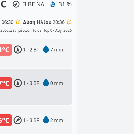
°C
3 BF ΝΔ
31 %
υ
06:30
Δύση Ηλίου
20:36
λευταία ενημέρωση 10:08 Παρ 07 Αυγ, 2026
4°C
1 - 2 BF
7 mm
7°C
1 - 3 BF
0 mm
6°C
1 - 3 BF
2 mm