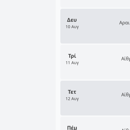
Δευ
Αραι
10 Αυγ
Τρί
Αίθ
11 Αυγ
Τετ
Αίθ
12 Αυγ
Πέμ