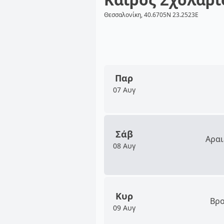
Θεσσαλονίκη, 40.6705N 23.2523E
Παρ
07 Αυγ
Σάβ
Αραι
08 Αυγ
Κυρ
Βρο
09 Αυγ