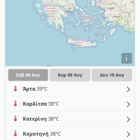
i
Σάβ 08 Αυγ
Κυρ 09 Αυγ
Δευ 10 Αυγ
Άρτα
39°C
Καρδίτσα
38°C
Κατερίνη
38°C
Κομοτηνή
38°C