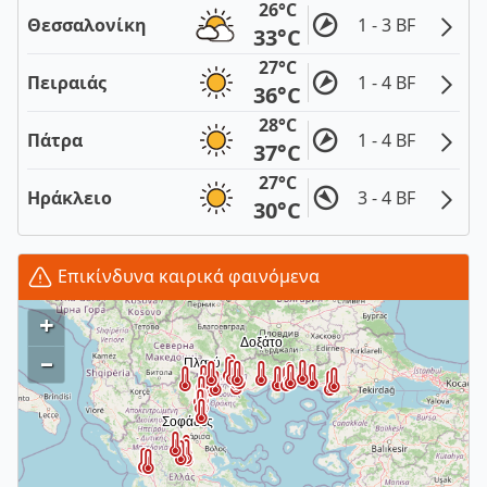
26°C
Θεσσαλονίκη
1 - 3 BF
33°C
27°C
Πειραιάς
1 - 4 BF
36°C
28°C
Πάτρα
1 - 4 BF
37°C
27°C
Ηράκλειο
3 - 4 BF
30°C
Επικίνδυνα καιρικά φαινόμενα
+
–