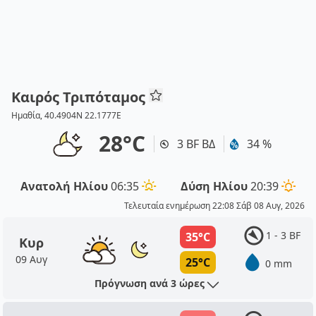
Καιρός Τριπόταμος
Ημαθία, 40.4904N 22.1777E
28°C
3 BF ΒΔ
34 %
Ανατολή Ηλίου
06:35
Δύση Ηλίου
20:39
Τελευταία ενημέρωση 22:08 Σάβ 08 Αυγ, 2026
1 - 3 BF
35°C
Κυρ
09 Αυγ
25°C
0 mm
Πρόγνωση ανά 3 ώρες