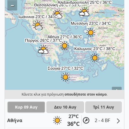
–
i
Κάνετε κλικ για πρόγνωση
οπουδήποτε στον κόσμο
.
Κυρ 09 Αυγ
Δευ 10 Αυγ
Τρί 11 Αυγ
27°C
Αθήνα
2 - 4 BF
36°C