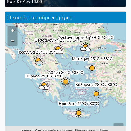
Κυρ, 09 Αυγ 13:00
Ο καιρός τις επόμενες μέρες
+
–
i
Κάνετε κλικ για πρόγνωση
οπουδήποτε στον κόσμο
.