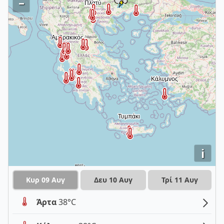
–
i
Κυρ 09 Αυγ
Δευ 10 Αυγ
Τρί 11 Αυγ
Άρτα
38°C