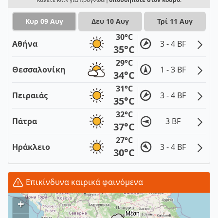
Κυρ 09 Αυγ
Δευ 10 Αυγ
Τρί 11 Αυγ
30°C
Αθήνα
3 - 4 BF
35°C
29°C
Θεσσαλονίκη
1 - 3 BF
34°C
31°C
Πειραιάς
3 - 4 BF
35°C
32°C
Πάτρα
3 BF
37°C
27°C
Ηράκλειο
3 - 4 BF
30°C
Επικίνδυνα καιρικά φαινόμενα
+