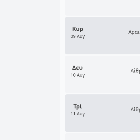
Κυρ
Αραι
09 Αυγ
Δευ
Αίθ
10 Αυγ
Τρί
Αίθ
11 Αυγ