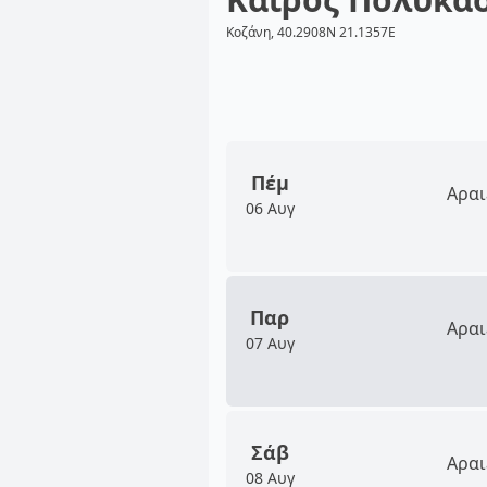
Κοζάνη, 40.2908N 21.1357E
Πέμ
Αραι
06 Αυγ
Παρ
Αραι
07 Αυγ
Σάβ
Αραι
08 Αυγ