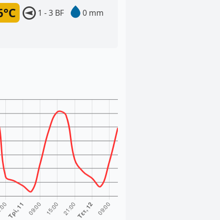
6°C
1 - 3 BF
0 mm