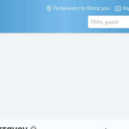
Πρόγνωση της θέσης μου
Χά
στανον