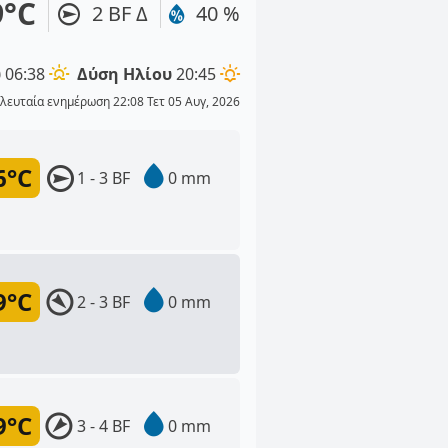
9°C
2 BF Δ
40 %
υ
06:38
Δύση Ηλίου
20:45
λευταία ενημέρωση 22:08 Τετ 05 Αυγ, 2026
6°C
1 - 3 BF
0 mm
9°C
2 - 3 BF
0 mm
9°C
3 - 4 BF
0 mm