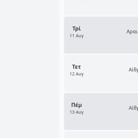
Τρί
Αραι
11 Αυγ
Τετ
Αίθ
12 Αυγ
Πέμ
Αίθ
13 Αυγ