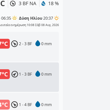
°C
3 BF ΝΑ
18 %
υ
06:35
Δύση Ηλίου
20:37
λευταία ενημέρωση 10:08 Σάβ 08 Αυγ, 2026
7°C
2 - 3 BF
0 mm
7°C
1 - 3 BF
0 mm
4°C
1 - 4 BF
0 mm