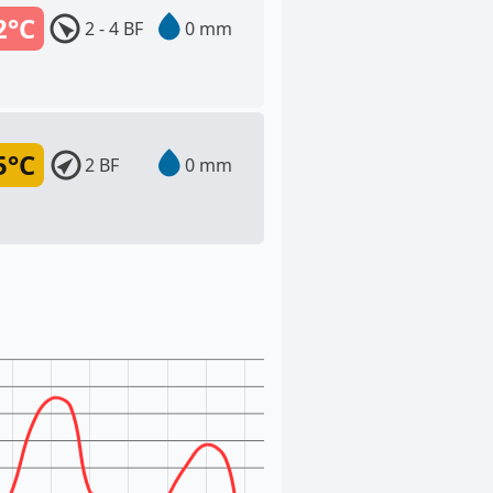
2°C
2 - 4 BF
0 mm
5°C
2 BF
0 mm