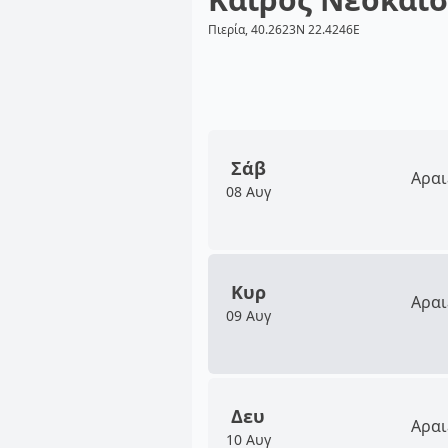
Πιερία, 40.2623N 22.4246E
Σάβ
Αραι
08 Αυγ
Κυρ
Αραι
09 Αυγ
Δευ
Αραι
10 Αυγ