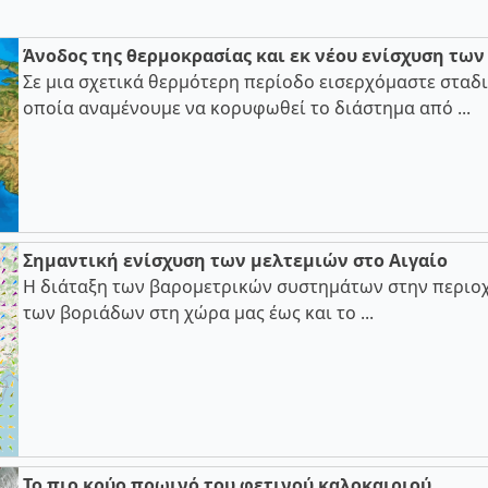
Άνοδος της θερμοκρασίας και εκ νέου ενίσχυση τω
Σε μια σχετικά θερμότερη περίοδο εισερχόμαστε σταδι
οποία αναμένουμε να κορυφωθεί το διάστημα από ...
Σημαντική ενίσχυση των μελτεμιών στο Αιγαίο
Η διάταξη των βαρομετρικών συστημάτων στην περιοχ
των βοριάδων στη χώρα μας έως και το ...
Το πιο κρύο πρωινό του φετινού καλοκαιριού