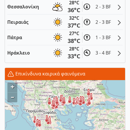
28°C
Θεσσαλονίκη
2 - 3 BF
36°C
32°C
Πειραιάς
2 - 3 BF
37°C
27°C
Πάτρα
1 - 3 BF
38°C
28°C
Ηράκλειο
3 - 4 BF
33°C
Επικίνδυνα καιρικά φαινόμενα
+
–