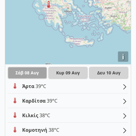
i
Σάβ 08 Αυγ
Κυρ 09 Αυγ
Δευ 10 Αυγ
Άρτα
39°C
Καρδίτσα
39°C
Κιλκίς
38°C
Κομοτηνή
38°C