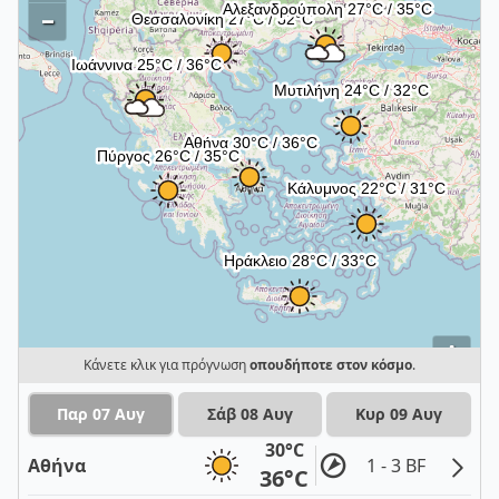
–
i
Κάνετε κλικ για πρόγνωση
οπουδήποτε στον κόσμο
.
Παρ 07 Αυγ
Σάβ 08 Αυγ
Κυρ 09 Αυγ
30°C
Αθήνα
1 - 3 BF
36°C