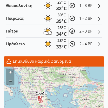
27°C
Θεσσαλονίκη
1 - 3 BF
32°C
30°C
Πειραιάς
1 - 2 BF
35°C
28°C
Πάτρα
2 - 3 BF
34°C
28°C
Ηράκλειο
2 - 4 BF
33°C
Επικίνδυνα καιρικά φαινόμενα
+
–