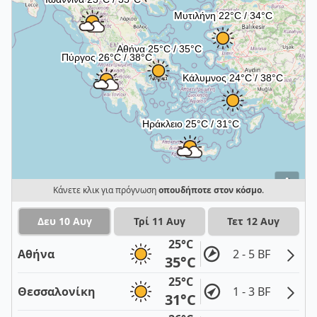
i
Κάνετε κλικ για πρόγνωση
οπουδήποτε στον κόσμο
.
Δευ 10 Αυγ
Τρί 11 Αυγ
Τετ 12 Αυγ
25°C
Αθήνα
2 - 5 BF
35°C
25°C
Θεσσαλονίκη
1 - 3 BF
31°C