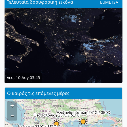
Τελευταία δορυφορική εικόνα
EUMETSAT
Δευ, 10 Αυγ 03:45
Ο καιρός τις επόμενες μέρες
+
–