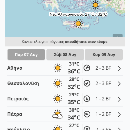
i
Κάνετε κλικ για πρόγνωση
οπουδήποτε στον κόσμο
.
Παρ 07 Αυγ
Σάβ 08 Αυγ
Κυρ 09 Αυγ
31°C
Αθήνα
2 - 3 BF
36°C
29°C
Θεσσαλονίκη
2 - 3 BF
32°C
29°C
Πειραιάς
1 - 2 BF
35°C
30°C
Πάτρα
1 - 2 BF
34°C
27°C
Ηράκλειο
2 - 3 BF