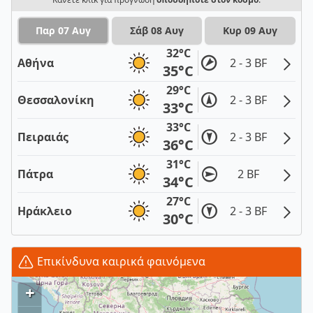
Παρ 07 Αυγ
Σάβ 08 Αυγ
Κυρ 09 Αυγ
32°C
Αθήνα
2 - 3 BF
35°C
29°C
Θεσσαλονίκη
2 - 3 BF
33°C
33°C
Πειραιάς
2 - 3 BF
36°C
31°C
Πάτρα
2 BF
34°C
27°C
Ηράκλειο
2 - 3 BF
30°C
Επικίνδυνα καιρικά φαινόμενα
+