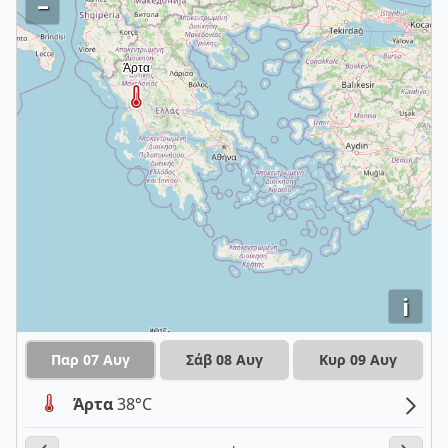
–
i
Παρ 07 Αυγ
Σάβ 08 Αυγ
Κυρ 09 Αυγ
Άρτα
38°C