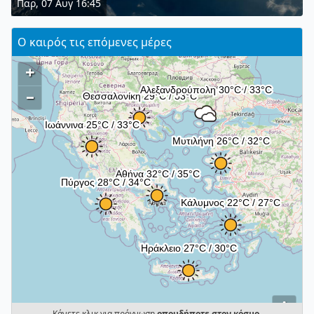
Παρ, 07 Αυγ 16:45
Ο καιρός τις επόμενες μέρες
+
–
i
Κάνετε κλικ για πρόγνωση
οπουδήποτε στον κόσμο
.