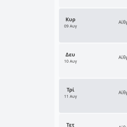
Κυρ
Αίθ
09 Αυγ
Δευ
Αίθ
10 Αυγ
Τρί
Αίθ
11 Αυγ
Τετ