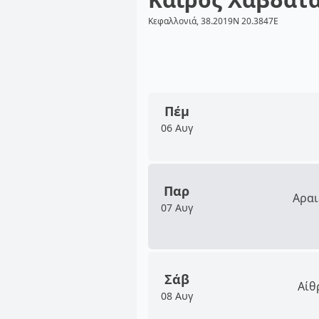
Κεφαλλονιά, 38.2019N 20.3847E
Πέμ
06 Αυγ
Παρ
Αραι
07 Αυγ
Σάβ
Αίθ
08 Αυγ