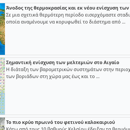
Άνοδος της θερμοκρασίας και εκ νέου ενίσχυση τω
Σε μια σχετικά θερμότερη περίοδο εισερχόμαστε σταδι
οποία αναμένουμε να κορυφωθεί το διάστημα από ...
Σημαντική ενίσχυση των μελτεμιών στο Αιγαίο
Η διάταξη των βαρομετρικών συστημάτων στην περιοχ
των βοριάδων στη χώρα μας έως και το ...
Το πιο κρύο πρωινό του φετινού καλοκαιριού
Κάτω από τους 10 βαθμούς Κελσίου έδειξαν τα θερμόμ