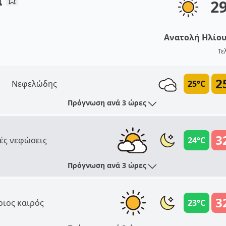
2
Ανατολή Ηλίο
Τε
2
Νεφελώδης
25°C
Πρόγνωση ανά 3 ώρες
3
ές νεφώσεις
24°C
Πρόγνωση ανά 3 ώρες
3
ριος καιρός
23°C