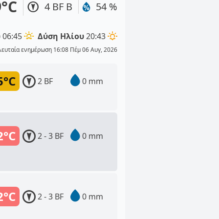
9°C
4 BF Β
54 %
υ
06:45
Δύση Ηλίου
20:43
λευταία ενημέρωση 16:08 Πέμ 06 Αυγ, 2026
5°C
2 BF
0 mm
2°C
2 - 3 BF
0 mm
2°C
2 - 3 BF
0 mm