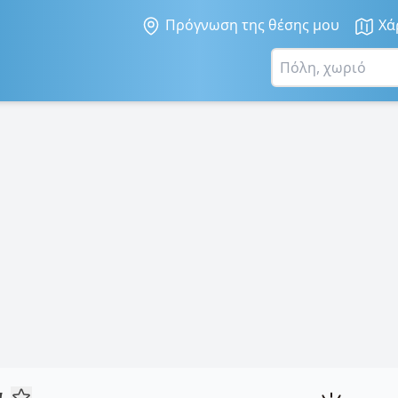
Πρόγνωση της θέσης μου
Χά
α