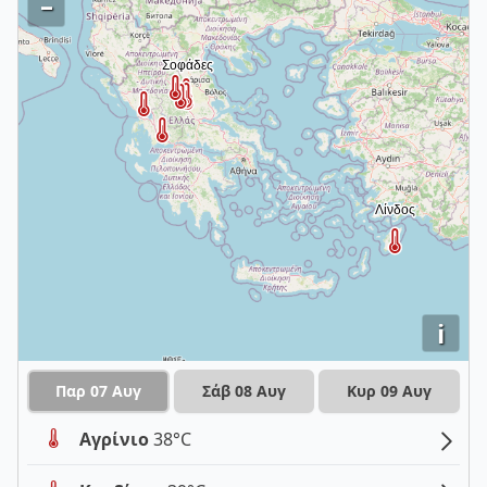
–
i
Παρ 07 Αυγ
Σάβ 08 Αυγ
Κυρ 09 Αυγ
Αγρίνιο
38°C