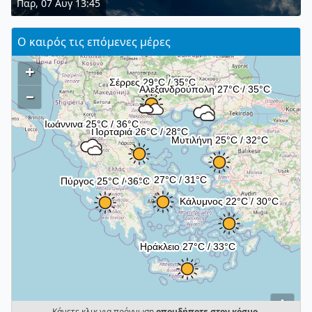
Παρ, 07 Αυγ 13:45
Ο καιρός τις επόμενες μέρες
+
–
i
Κάνετε κλικ για πρόγνωση
οπουδήποτε στον κόσμο
.