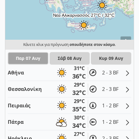
i
Κάνετε κλικ για πρόγνωση
οπουδήποτε στον κόσμο
.
Παρ 07 Αυγ
Σάβ 08 Αυγ
Κυρ 09 Αυγ
31°C
Αθήνα
2 - 3 BF
36°C
29°C
Θεσσαλονίκη
2 - 3 BF
32°C
29°C
Πειραιάς
1 - 2 BF
35°C
30°C
Πάτρα
1 - 2 BF
34°C
27°C
Ηράκλειο
2 - 3 BF