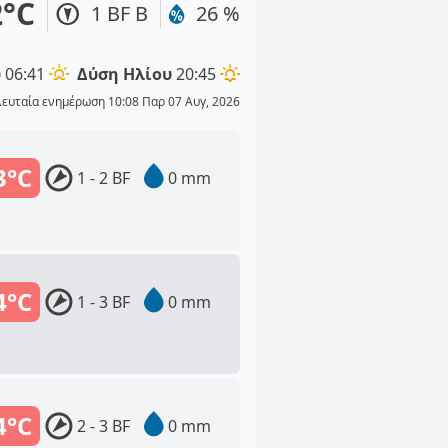
2°C
1 BF Β
26 %
υ
06:41
Δύση Ηλίου
20:45
λευταία ενημέρωση 10:08 Παρ 07 Αυγ, 2026
3°C
1 - 2 BF
0 mm
4°C
1 - 3 BF
0 mm
4°C
2 - 3 BF
0 mm