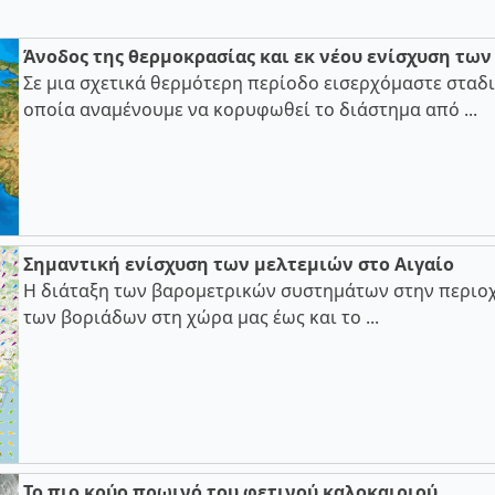
Άνοδος της θερμοκρασίας και εκ νέου ενίσχυση τω
Σε μια σχετικά θερμότερη περίοδο εισερχόμαστε σταδι
οποία αναμένουμε να κορυφωθεί το διάστημα από ...
Σημαντική ενίσχυση των μελτεμιών στο Αιγαίο
Η διάταξη των βαρομετρικών συστημάτων στην περιοχ
των βοριάδων στη χώρα μας έως και το ...
Το πιο κρύο πρωινό του φετινού καλοκαιριού