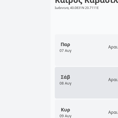
Ιωάννινα, 40.0831N 20.7111E
Παρ
Αραι
07 Αυγ
Σάβ
Αραι
08 Αυγ
Κυρ
Αραι
09 Αυγ