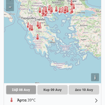
–
i
Σάβ 08 Αυγ
Κυρ 09 Αυγ
Δευ 10 Αυγ
Άρτα
39°C