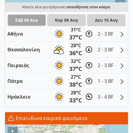
i
Κάνετε κλικ για πρόγνωση
οπουδήποτε στον κόσμο
.
Σάβ 08 Αυγ
Κυρ 09 Αυγ
Δευ 10 Αυγ
31°C
Αθήνα
2 - 3 BF
37°C
28°C
Θεσσαλονίκη
2 - 3 BF
36°C
32°C
Πειραιάς
2 - 3 BF
37°C
27°C
Πάτρα
1 - 3 BF
38°C
28°C
Ηράκλειο
3 - 4 BF
33°C
Επικίνδυνα καιρικά φαινόμενα
+