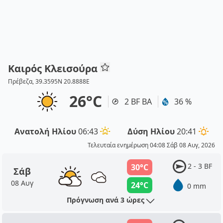
Καιρός Κλεισούρα
Πρέβεζα, 39.3595N 20.8888E
26°C
2 BF ΒΑ
36 %
Ανατολή Ηλίου
06:43
Δύση Ηλίου
20:41
Τελευταία ενημέρωση 04:08 Σάβ 08 Αυγ, 2026
2 - 3 BF
30°C
Σάβ
08 Αυγ
24°C
0 mm
Πρόγνωση ανά 3 ώρες