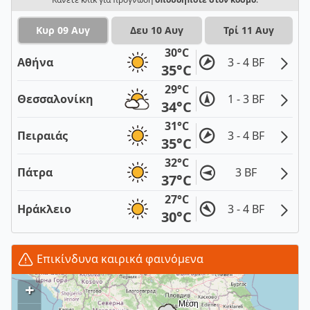
Κυρ 09 Αυγ
Δευ 10 Αυγ
Τρί 11 Αυγ
30°C
Αθήνα
3 - 4 BF
35°C
29°C
Θεσσαλονίκη
1 - 3 BF
34°C
31°C
Πειραιάς
3 - 4 BF
35°C
32°C
Πάτρα
3 BF
37°C
27°C
Ηράκλειο
3 - 4 BF
30°C
Επικίνδυνα καιρικά φαινόμενα
+