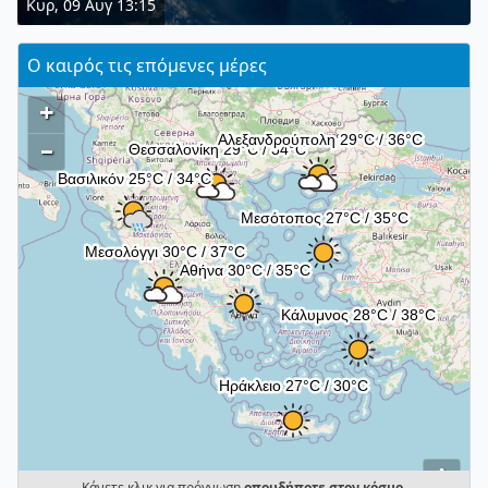
Κυρ, 09 Αυγ 13:15
Ο καιρός τις επόμενες μέρες
+
–
i
Κάνετε κλικ για πρόγνωση
οπουδήποτε στον κόσμο
.