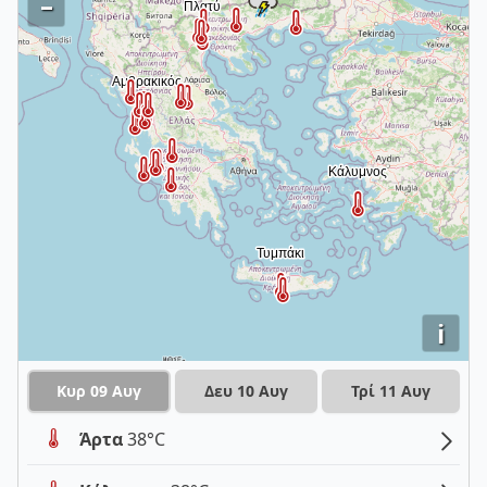
–
i
Κυρ 09 Αυγ
Δευ 10 Αυγ
Τρί 11 Αυγ
Άρτα
38°C