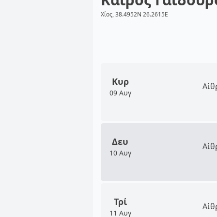
Χίος, 38.4952N 26.2615E
Κυρ
Αίθ
09 Αυγ
Δευ
Αίθ
10 Αυγ
Τρί
Αίθ
11 Αυγ