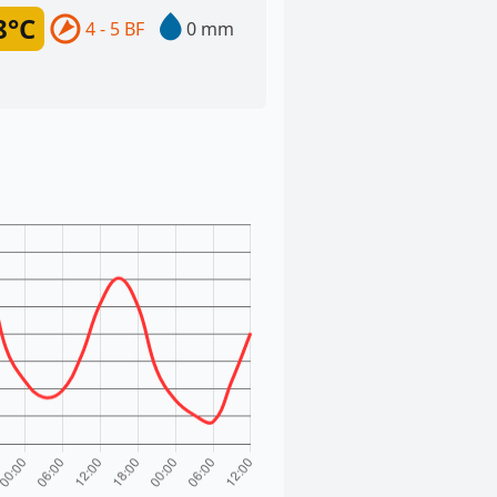
8°C
4 - 5 BF
0 mm