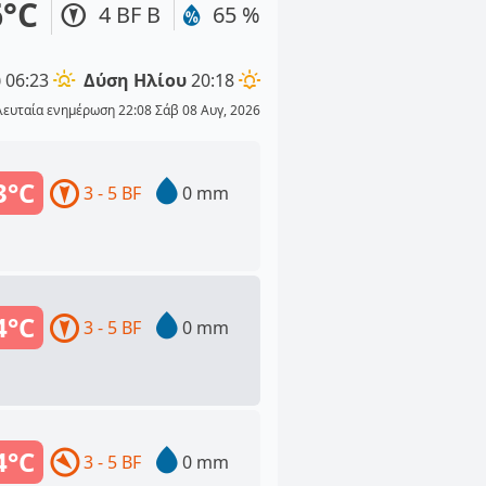
6°C
4 BF Β
65 %
υ
06:23
Δύση Ηλίου
20:18
λευταία ενημέρωση 22:08 Σάβ 08 Αυγ, 2026
3°C
3 - 5 BF
0 mm
4°C
3 - 5 BF
0 mm
4°C
3 - 5 BF
0 mm