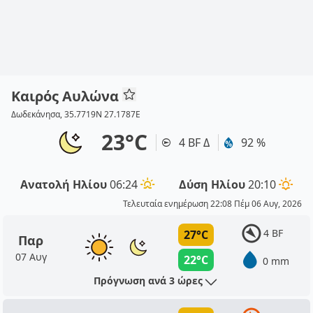
Καιρός Αυλώνα
Δωδεκάνησα, 35.7719N 27.1787E
23°C
4 BF Δ
92 %
Ανατολή Ηλίου
06:24
Δύση Ηλίου
20:10
Τελευταία ενημέρωση 22:08 Πέμ 06 Αυγ, 2026
4 BF
27°C
Παρ
07 Αυγ
22°C
0 mm
Πρόγνωση ανά 3 ώρες