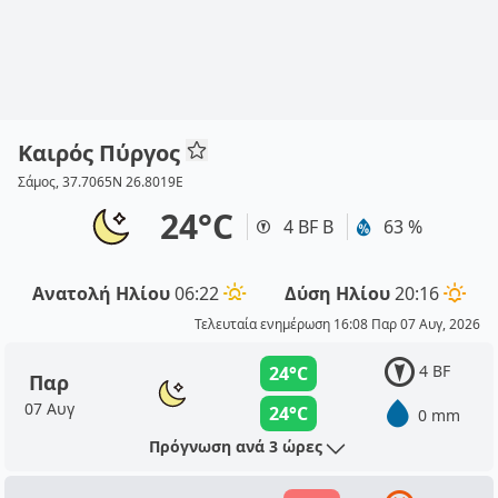
Καιρός Πύργος
Σάμος, 37.7065N 26.8019E
24°C
4 BF Β
63 %
Ανατολή Ηλίου
06:22
Δύση Ηλίου
20:16
Τελευταία ενημέρωση 16:08 Παρ 07 Αυγ, 2026
4 BF
24°C
Παρ
07 Αυγ
24°C
0 mm
Πρόγνωση ανά 3 ώρες