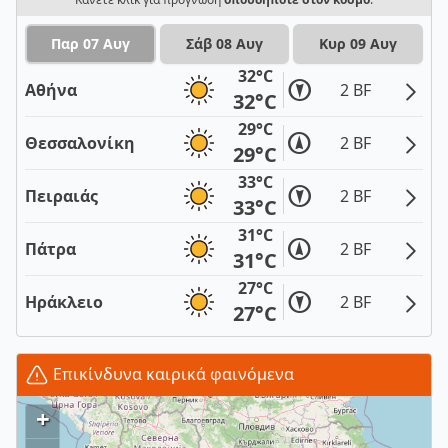
Παρ 07 Αυγ
Σάβ 08 Αυγ
Κυρ 09 Αυγ
32°C
Αθήνα
2 BF
32°C
29°C
Θεσσαλονίκη
2 BF
29°C
33°C
Πειραιάς
2 BF
33°C
31°C
Πάτρα
2 BF
31°C
27°C
Ηράκλειο
2 BF
27°C
Επικίνδυνα καιρικά φαινόμενα
+