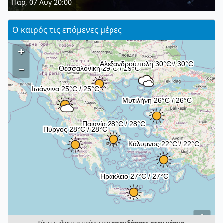
Παρ, 07 Αυγ 20:00
Ο καιρός τις επόμενες μέρες
+
–
i
Κάνετε κλικ για πρόγνωση
οπουδήποτε στον κόσμο
.