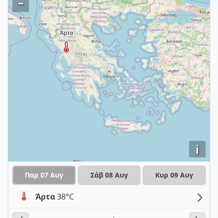
–
i
Παρ 07 Αυγ
Σάβ 08 Αυγ
Κυρ 09 Αυγ
Άρτα
38°C