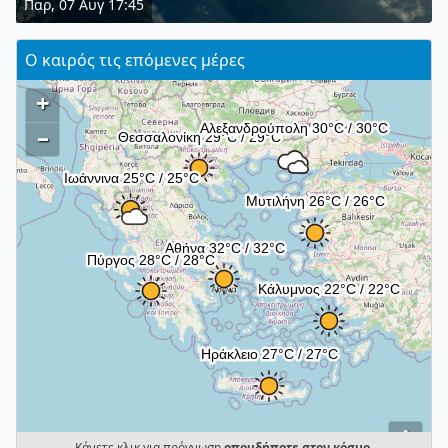
Παρ, 07 Αυγ 17:45
Ο καιρός τις επόμενες μέρες
+
–
i
Κάνετε κλικ για πρόγνωση
οπουδήποτε στον κόσμο
.