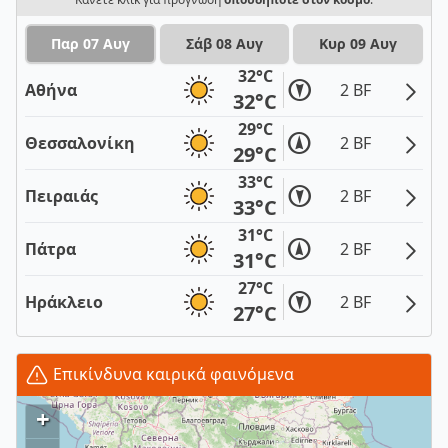
Παρ 07 Αυγ
Σάβ 08 Αυγ
Κυρ 09 Αυγ
32°C
Αθήνα
2 BF
32°C
29°C
Θεσσαλονίκη
2 BF
29°C
33°C
Πειραιάς
2 BF
33°C
31°C
Πάτρα
2 BF
31°C
27°C
Ηράκλειο
2 BF
27°C
Επικίνδυνα καιρικά φαινόμενα
+