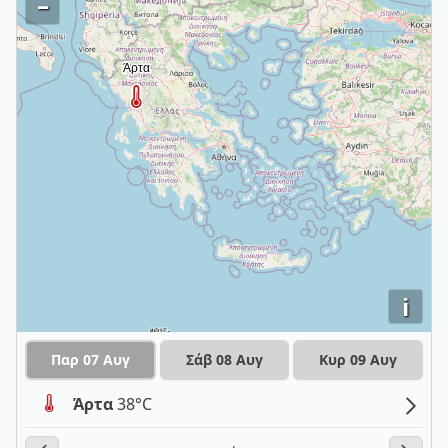
–
i
Παρ 07 Αυγ
Σάβ 08 Αυγ
Κυρ 09 Αυγ
Άρτα
38°C