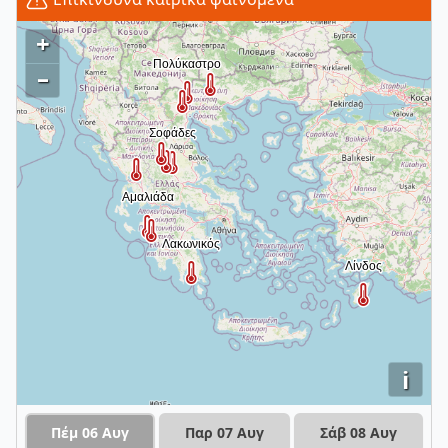
+
–
i
Πέμ 06 Αυγ
Παρ 07 Αυγ
Σάβ 08 Αυγ