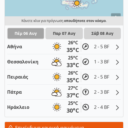
i
Κάνετε κλικ για πρόγνωση
οπουδήποτε στον κόσμο
.
Πέμ 06 Αυγ
Παρ 07 Αυγ
Σάβ 08 Αυγ
26°C
Αθήνα
2 - 5 BF
35°C
25°C
Θεσσαλονίκη
1 - 3 BF
33°C
26°C
Πειραιάς
2 - 5 BF
35°C
27°C
Πάτρα
2 - 3 BF
37°C
25°C
Ηράκλειο
2 - 4 BF
30°C
Επικίνδυνα καιρικά φαινόμενα