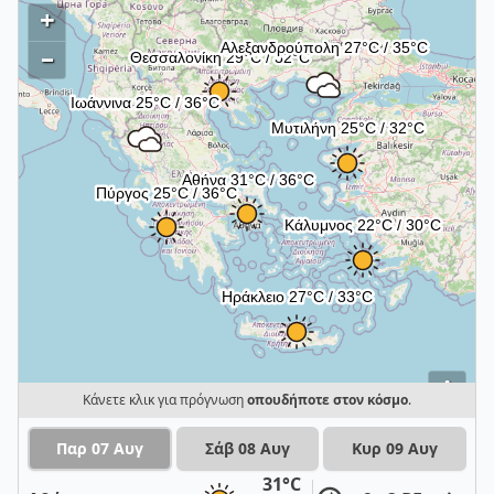
+
–
i
Κάνετε κλικ για πρόγνωση
οπουδήποτε στον κόσμο
.
Παρ 07 Αυγ
Σάβ 08 Αυγ
Κυρ 09 Αυγ
31°C