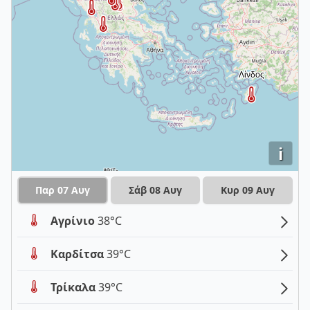
i
Παρ 07 Αυγ
Σάβ 08 Αυγ
Κυρ 09 Αυγ
Αγρίνιο
38°C
Καρδίτσα
39°C
Τρίκαλα
39°C