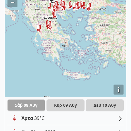
–
i
Σάβ 08 Αυγ
Κυρ 09 Αυγ
Δευ 10 Αυγ
Άρτα
39°C