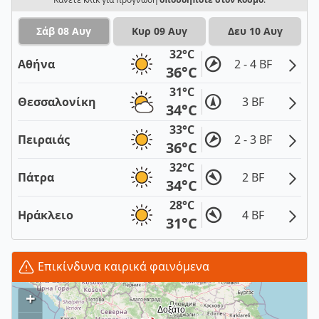
Σάβ 08 Αυγ
Κυρ 09 Αυγ
Δευ 10 Αυγ
32°C
Αθήνα
2 - 4 BF
36°C
31°C
Θεσσαλονίκη
3 BF
34°C
33°C
Πειραιάς
2 - 3 BF
36°C
32°C
Πάτρα
2 BF
34°C
28°C
Ηράκλειο
4 BF
31°C
Επικίνδυνα καιρικά φαινόμενα
+