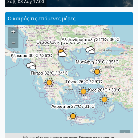
Σάβ, 08 Αυγ 17:00
Ο καιρός τις επόμενες μέρες
+
–
i
Κάνετε κλικ για πρόγνωση
οπουδήποτε στον κόσμο
.