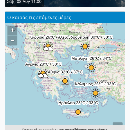
Σάβ, 08 Αυγ 11:00
Ο καιρός τις επόμενες μέρες
+
–
i
Κάνετε κλικ για πρόγνωση
οπουδήποτε στον κόσμο
.