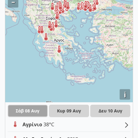
–
i
Σάβ 08 Αυγ
Κυρ 09 Αυγ
Δευ 10 Αυγ
Αγρίνιο
38°C