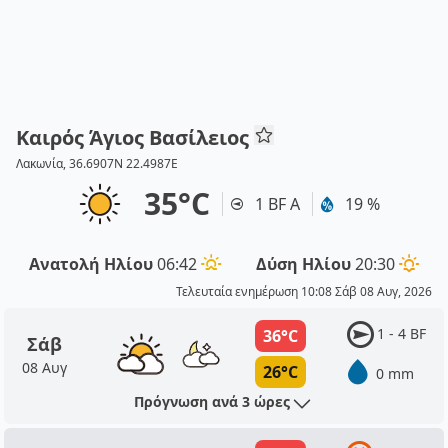
Καιρός Άγιος Βασίλειος
Λακωνία, 36.6907N 22.4987E
35°C
1 BF Α
19 %
Ανατολή Ηλίου
06:42
Δύση Ηλίου
20:30
Τελευταία ενημέρωση 10:08 Σάβ 08 Αυγ, 2026
1 - 4 BF
36°C
Σάβ
08 Αυγ
26°C
0 mm
Πρόγνωση ανά 3 ώρες