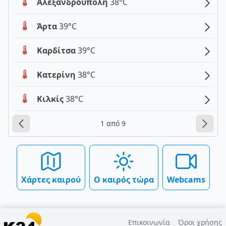
Αλεξανδρούπολη
38°C
Άρτα
39°C
Καρδίτσα
39°C
Κατερίνη
38°C
Κιλκίς
38°C
1 από 9
Χάρτες καιρού
Ο καιρός τώρα
Webcams
Επικοινωνία
Όροι χρήσης