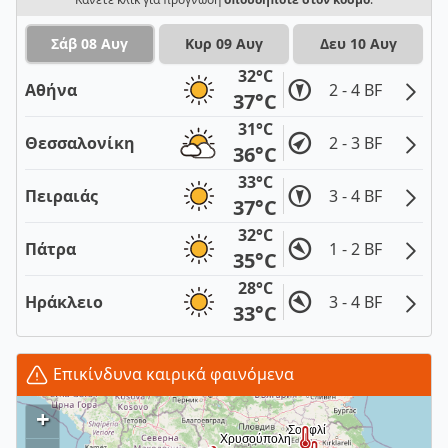
Σάβ 08 Αυγ
Κυρ 09 Αυγ
Δευ 10 Αυγ
32°C
Αθήνα
2 - 4 BF
37°C
31°C
Θεσσαλονίκη
2 - 3 BF
36°C
33°C
Πειραιάς
3 - 4 BF
37°C
32°C
Πάτρα
1 - 2 BF
35°C
28°C
Ηράκλειο
3 - 4 BF
33°C
Επικίνδυνα καιρικά φαινόμενα
+