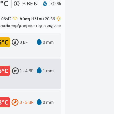
°C
3 BF Ν
70 %
υ
06:42
Δύση Ηλίου
20:36
λευταία ενημέρωση 16:08 Παρ 07 Αυγ, 2026
5°C
3 BF
0 mm
5°C
1 - 4 BF
1 mm
8°C
3 - 5 BF
0 mm