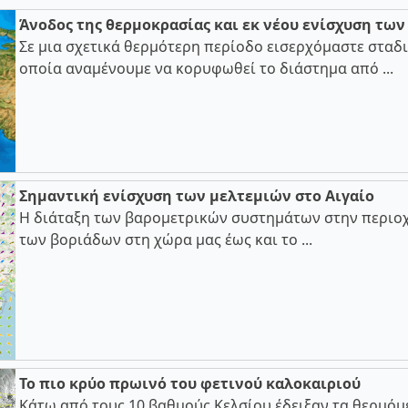
Άνοδος της θερμοκρασίας και εκ νέου ενίσχυση τω
Σε μια σχετικά θερμότερη περίοδο εισερχόμαστε σταδι
οποία αναμένουμε να κορυφωθεί το διάστημα από ...
Σημαντική ενίσχυση των μελτεμιών στο Αιγαίο
Η διάταξη των βαρομετρικών συστημάτων στην περιοχ
των βοριάδων στη χώρα μας έως και το ...
Το πιο κρύο πρωινό του φετινού καλοκαιριού
Κάτω από τους 10 βαθμούς Κελσίου έδειξαν τα θερμόμ