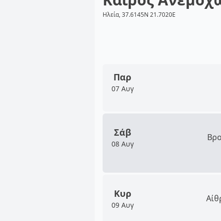
Ηλεία, 37.6145N 21.7020E
Παρ
07 Αυγ
Σάβ
Βρο
08 Αυγ
Κυρ
Αίθ
09 Αυγ