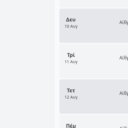
Δευ
Αίθ
10 Αυγ
Τρί
Αίθ
11 Αυγ
Τετ
Αίθ
12 Αυγ
Πέμ