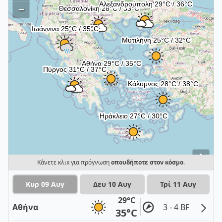
–
i
Κάνετε κλικ για πρόγνωση
οπουδήποτε στον κόσμο
.
Κυρ 09 Αυγ
Δευ 10 Αυγ
Τρί 11 Αυγ
29°C
Αθήνα
3 - 4 BF
35°C