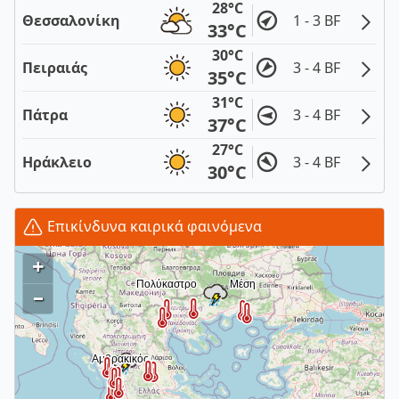
28°C
Θεσσαλονίκη
1 - 3 BF
33°C
30°C
Πειραιάς
3 - 4 BF
35°C
31°C
Πάτρα
3 - 4 BF
37°C
27°C
Ηράκλειο
3 - 4 BF
30°C
Επικίνδυνα καιρικά φαινόμενα
+
–