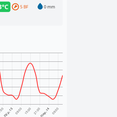
3°C
5 BF
0 mm