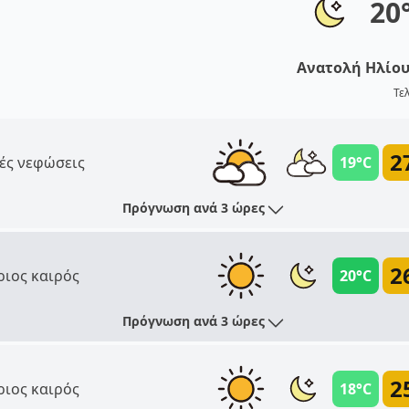
20
Ανατολή Ηλίο
Τε
2
ές νεφώσεις
19°C
Πρόγνωση ανά 3 ώρες
2
ριος καιρός
20°C
Πρόγνωση ανά 3 ώρες
2
ριος καιρός
18°C