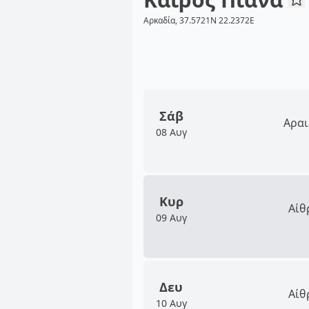
Αρκαδία, 37.5721N 22.2372E
Σάβ
Αραι
08 Αυγ
Κυρ
Αίθ
09 Αυγ
Δευ
Αίθ
10 Αυγ