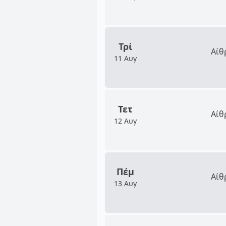
Τρί
Αίθ
11 Αυγ
Τετ
Αίθ
12 Αυγ
Πέμ
Αίθ
13 Αυγ