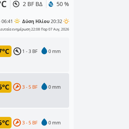
°C
2 BF ΒΔ
50 %
υ
06:41
Δύση Ηλίου
20:32
λευταία ενημέρωση 22:08 Παρ 07 Αυγ, 2026
7°C
1 - 3 BF
0 mm
6°C
3 - 5 BF
0 mm
5°C
3 - 5 BF
0 mm