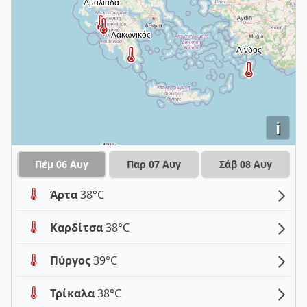
i
Πέμ 06 Αυγ
Παρ 07 Αυγ
Σάβ 08 Αυγ
Άρτα
38°C
Καρδίτσα
38°C
Πύργος
39°C
Τρίκαλα
38°C