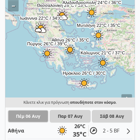
–
i
Κάνετε κλικ για πρόγνωση
οπουδήποτε στον κόσμο
.
Πέμ 06 Αυγ
Παρ 07 Αυγ
Σάβ 08 Αυγ
26°C
Αθήνα
2 - 5 BF
35°C