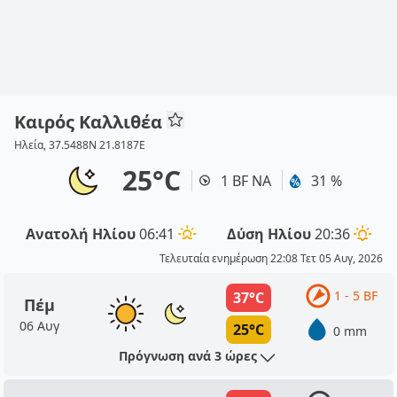
Καιρός Καλλιθέα
Ηλεία, 37.5488N 21.8187E
25°C
1 BF ΝΑ
31 %
Ανατολή Ηλίου
06:41
Δύση Ηλίου
20:36
Τελευταία ενημέρωση 22:08 Τετ 05 Αυγ, 2026
1 - 5 BF
37°C
Πέμ
06 Αυγ
25°C
0 mm
Πρόγνωση ανά 3 ώρες