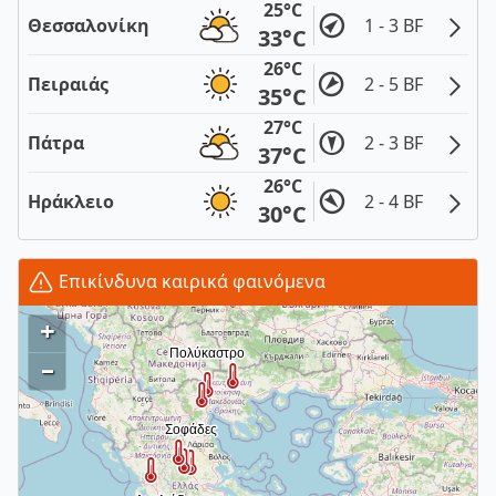
25°C
Θεσσαλονίκη
1 - 3 BF
33°C
26°C
Πειραιάς
2 - 5 BF
35°C
27°C
Πάτρα
2 - 3 BF
37°C
26°C
Ηράκλειο
2 - 4 BF
30°C
Επικίνδυνα καιρικά φαινόμενα
+
–