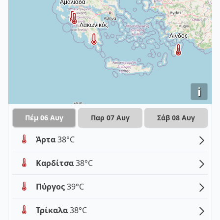
i
Πέμ 06 Αυγ
Παρ 07 Αυγ
Σάβ 08 Αυγ
Άρτα
38°C
Καρδίτσα
38°C
Πύργος
39°C
Τρίκαλα
38°C