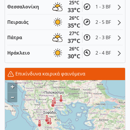
25°C
Θεσσαλονίκη
1 - 3 BF
33°C
26°C
Πειραιάς
2 - 5 BF
35°C
27°C
Πάτρα
2 - 3 BF
37°C
26°C
Ηράκλειο
2 - 4 BF
30°C
Επικίνδυνα καιρικά φαινόμενα
+
–