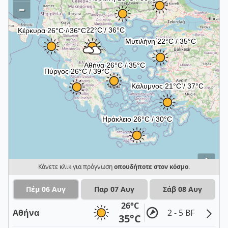
–
i
Κάνετε κλικ για πρόγνωση
οπουδήποτε στον κόσμο
.
Πέμ 06 Αυγ
Παρ 07 Αυγ
Σάβ 08 Αυγ
26°C
Αθήνα
2 - 5 BF
35°C