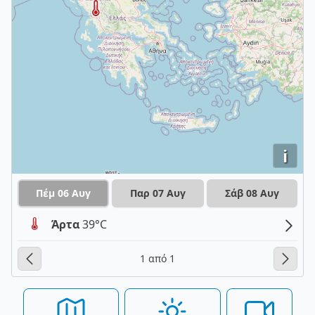
i
Πέμ 06 Αυγ
Παρ 07 Αυγ
Σάβ 08 Αυγ
Άρτα
39°C
1 από 1