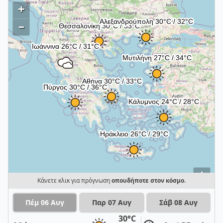
+
–
i
Κάνετε κλικ για πρόγνωση
οπουδήποτε στον κόσμο
.
Πέμ 06 Αυγ
Παρ 07 Αυγ
Σάβ 08 Αυγ
30°C