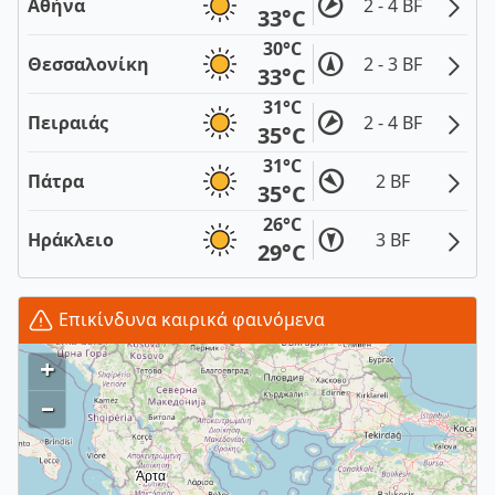
Αθήνα
2 - 4 BF
33°C
30°C
Θεσσαλονίκη
2 - 3 BF
33°C
31°C
Πειραιάς
2 - 4 BF
35°C
31°C
Πάτρα
2 BF
35°C
26°C
Ηράκλειο
3 BF
29°C
Επικίνδυνα καιρικά φαινόμενα
+
–