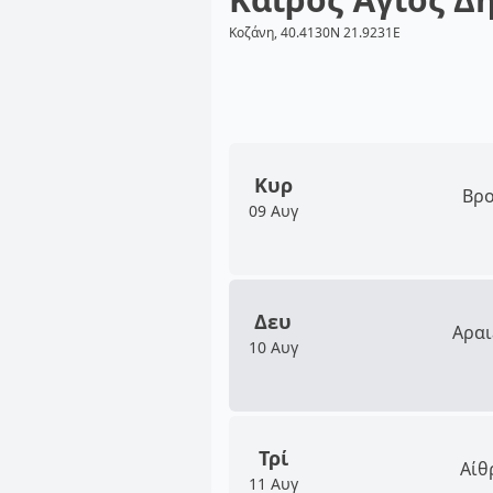
Κοζάνη, 40.4130N 21.9231E
Κυρ
Βρο
09 Αυγ
Δευ
Αραι
10 Αυγ
Τρί
Αίθ
11 Αυγ