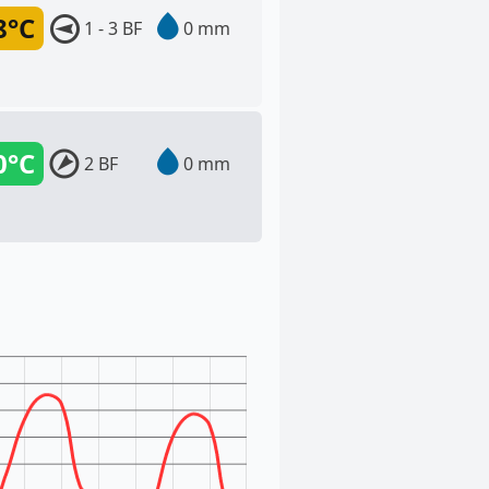
8°C
1 - 3 BF
0 mm
0°C
2 BF
0 mm