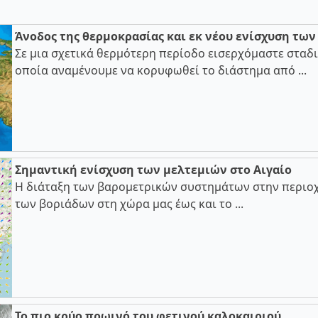
Άνοδος της θερμοκρασίας και εκ νέου ενίσχυση τω
Σε μια σχετικά θερμότερη περίοδο εισερχόμαστε σταδι
οποία αναμένουμε να κορυφωθεί το διάστημα από ...
Σημαντική ενίσχυση των μελτεμιών στο Αιγαίο
Η διάταξη των βαρομετρικών συστημάτων στην περιοχ
των βοριάδων στη χώρα μας έως και το ...
Το πιο κρύο πρωινό του φετινού καλοκαιριού