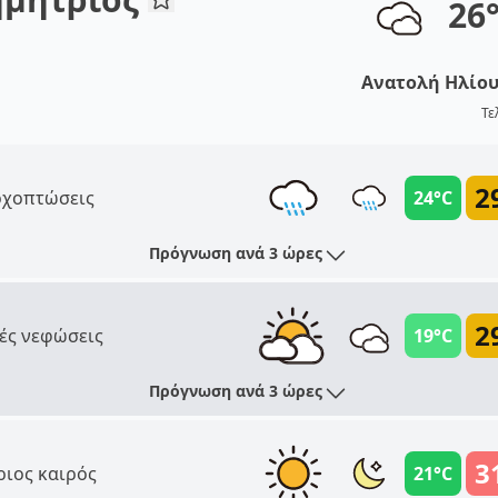
26
Ανατολή Ηλίο
Τε
2
χοπτώσεις
24°C
Πρόγνωση ανά 3 ώρες
2
ές νεφώσεις
19°C
Πρόγνωση ανά 3 ώρες
3
ριος καιρός
21°C