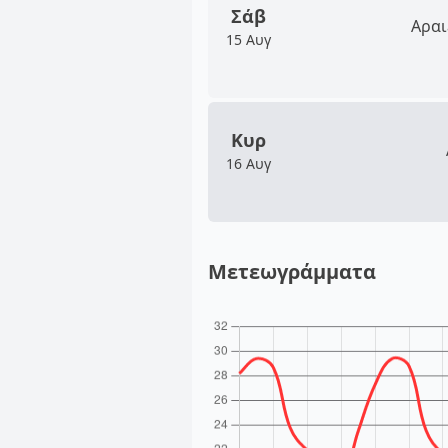
Σάβ
Αραι
15 Αυγ
Κυρ
16 Αυγ
Μετεωγράμματα