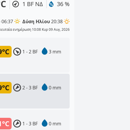
°C
1 BF ΝΔ
36 %
υ
06:37
Δύση Ηλίου
20:38
λευταία ενημέρωση 10:08 Κυρ 09 Αυγ, 2026
9°C
1 - 2 BF
3 mm
9°C
2 - 3 BF
0 mm
1°C
1 - 3 BF
0 mm