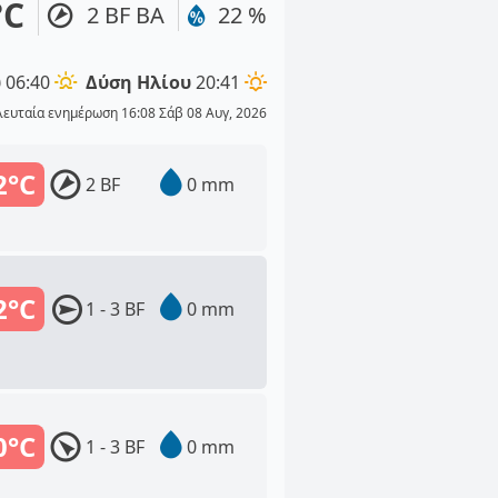
°C
2 BF ΒΑ
22 %
υ
06:40
Δύση Ηλίου
20:41
λευταία ενημέρωση 16:08 Σάβ 08 Αυγ, 2026
2°C
2 BF
0 mm
2°C
1 - 3 BF
0 mm
0°C
1 - 3 BF
0 mm