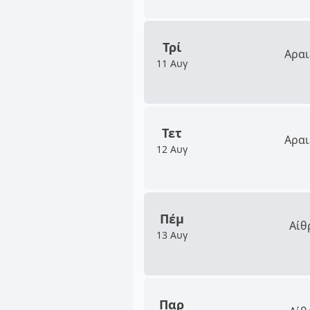
Τρί
Αραι
11 Αυγ
Τετ
Αραι
12 Αυγ
Πέμ
Αίθ
13 Αυγ
Παρ