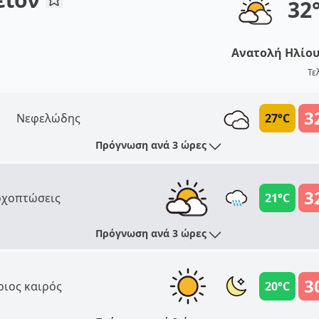
32
Ανατολή Ηλίο
Τε
3
Νεφελώδης
27°C
Πρόγνωση ανά 3 ώρες
3
χοπτώσεις
21°C
Πρόγνωση ανά 3 ώρες
3
ριος καιρός
20°C