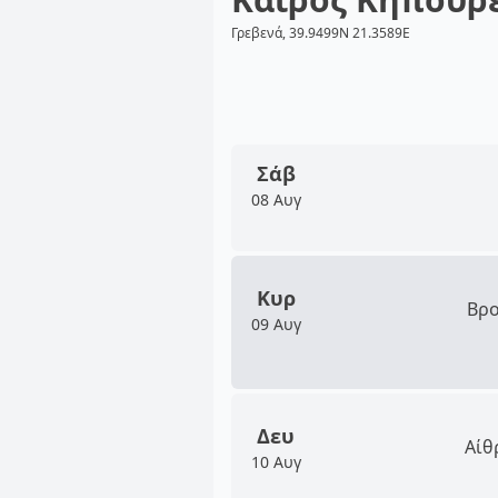
Γρεβενά, 39.9499N 21.3589E
Σάβ
08 Αυγ
Κυρ
Βρο
09 Αυγ
Δευ
Αίθ
10 Αυγ