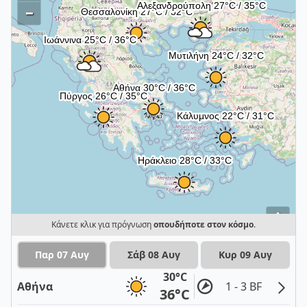
–
i
Κάνετε κλικ για πρόγνωση
οπουδήποτε στον κόσμο
.
Παρ 07 Αυγ
Σάβ 08 Αυγ
Κυρ 09 Αυγ
30°C
Αθήνα
1 - 3 BF
36°C