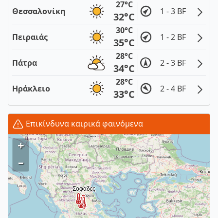
27°C
Θεσσαλονίκη
1 - 3 BF
32°C
30°C
Πειραιάς
1 - 2 BF
35°C
28°C
Πάτρα
2 - 3 BF
34°C
28°C
Ηράκλειο
2 - 4 BF
33°C
Επικίνδυνα καιρικά φαινόμενα
+
–