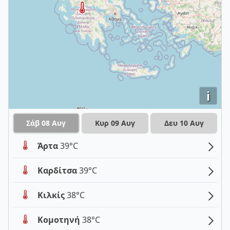
i
Σάβ 08 Αυγ
Κυρ 09 Αυγ
Δευ 10 Αυγ
Άρτα
39°C
Καρδίτσα
39°C
Κιλκίς
38°C
Κομοτηνή
38°C