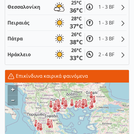
25°C
Θεσσαλονίκη
1 - 3 BF
36°C
28°C
Πειραιάς
1 - 3 BF
37°C
26°C
Πάτρα
1 - 3 BF
38°C
26°C
Ηράκλειο
2 - 4 BF
33°C
Επικίνδυνα καιρικά φαινόμενα
+
–