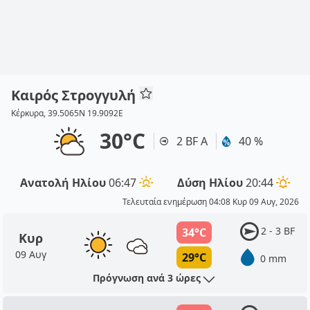
Καιρός Στρογγυλή
Κέρκυρα, 39.5065N 19.9092E
30°C
2 BF Α
40 %
Ανατολή Ηλίου
06:47
Δύση Ηλίου
20:44
Τελευταία ενημέρωση 04:08 Κυρ 09 Αυγ, 2026
2 - 3 BF
34°C
Κυρ
09 Αυγ
29°C
0 mm
Πρόγνωση ανά 3 ώρες