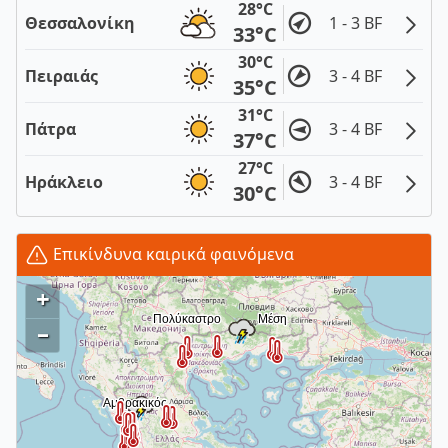
28°C
Θεσσαλονίκη
1 - 3 BF
33°C
30°C
Πειραιάς
3 - 4 BF
35°C
31°C
Πάτρα
3 - 4 BF
37°C
27°C
Ηράκλειο
3 - 4 BF
30°C
Επικίνδυνα καιρικά φαινόμενα
+
–