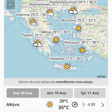
–
i
Κάνετε κλικ για πρόγνωση
οπουδήποτε στον κόσμο
.
Κυρ 09 Αυγ
Δευ 10 Αυγ
Τρί 11 Αυγ
29°C
Αθήνα
3 - 4 BF
35°C