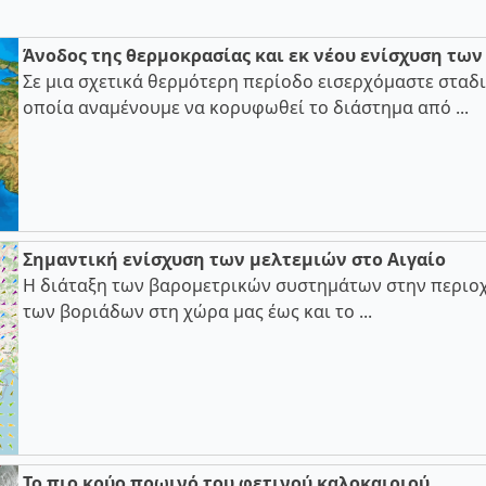
Άνοδος της θερμοκρασίας και εκ νέου ενίσχυση τω
Σε μια σχετικά θερμότερη περίοδο εισερχόμαστε σταδι
οποία αναμένουμε να κορυφωθεί το διάστημα από ...
Σημαντική ενίσχυση των μελτεμιών στο Αιγαίο
Η διάταξη των βαρομετρικών συστημάτων στην περιοχ
των βοριάδων στη χώρα μας έως και το ...
Το πιο κρύο πρωινό του φετινού καλοκαιριού