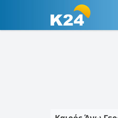
Καιρός Άνω Γε