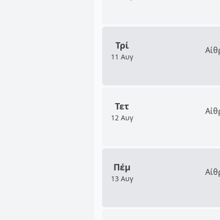
Τρί
Αίθ
11 Αυγ
Τετ
Αίθ
12 Αυγ
Πέμ
Αίθ
13 Αυγ