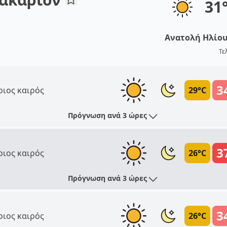
31
Ανατολή Ηλίο
Τε
3
ριος καιρός
29°C
Πρόγνωση ανά 3 ώρες
3
ριος καιρός
26°C
Πρόγνωση ανά 3 ώρες
3
ριος καιρός
26°C