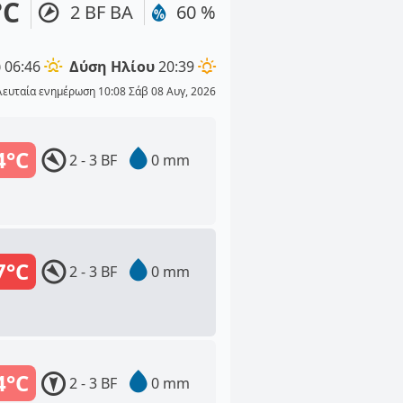
°C
2 BF ΒΑ
60 %
υ
06:46
Δύση Ηλίου
20:39
λευταία ενημέρωση 10:08 Σάβ 08 Αυγ, 2026
4°C
2 - 3 BF
0 mm
7°C
2 - 3 BF
0 mm
4°C
2 - 3 BF
0 mm