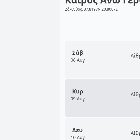
Ζάκυνθος, 37.8197N 20.8007E
Σάβ
Αίθ
08 Αυγ
Κυρ
Αίθ
09 Αυγ
Δευ
Αίθ
10 Αυγ