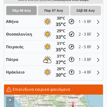
Πέμ 06 Αυγ
Παρ 07 Αυγ
Σάβ 08 Αυγ
30°C
Αθήνα
1 - 5 BF
35°C
29°C
Θεσσαλονίκη
2 - 3 BF
33°C
31°C
Πειραιάς
2 - 5 BF
35°C
31°C
Πάτρα
1 - 3 BF
37°C
26°C
Ηράκλειο
3 - 4 BF
30°C
Επικίνδυνα καιρικά φαινόμενα
+