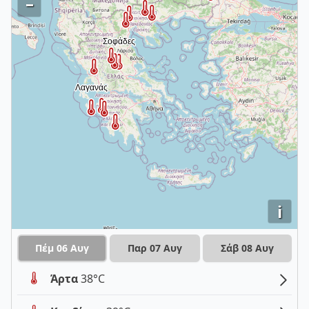
–
i
Πέμ 06 Αυγ
Παρ 07 Αυγ
Σάβ 08 Αυγ
Άρτα
38°C