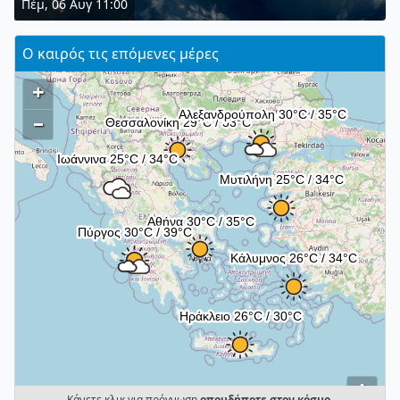
Πέμ, 06 Αυγ 11:00
Ο καιρός τις επόμενες μέρες
+
–
i
Κάνετε κλικ για πρόγνωση
οπουδήποτε στον κόσμο
.