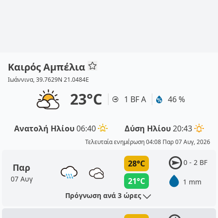
Καιρός Αμπέλια
Ιωάννινα, 39.7629N 21.0484E
23°C
1 BF Α
46 %
Ανατολή Ηλίου
06:40
Δύση Ηλίου
20:43
Τελευταία ενημέρωση 04:08 Παρ 07 Αυγ, 2026
0 - 2 BF
28°C
Παρ
07 Αυγ
21°C
1 mm
Πρόγνωση ανά 3 ώρες