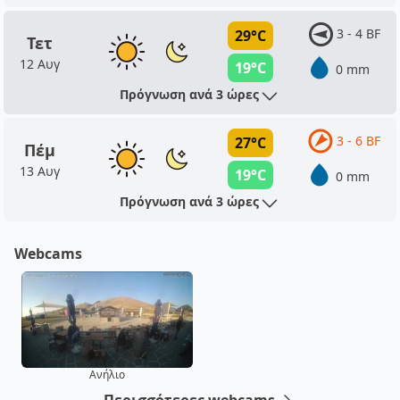
3 - 4 BF
29°C
Τετ
12 Αυγ
19°C
0 mm
Πρόγνωση ανά 3 ώρες
3 - 6 BF
27°C
Πέμ
13 Αυγ
19°C
0 mm
Πρόγνωση ανά 3 ώρες
Webcams
Ανήλιο
Περισσότερες webcams