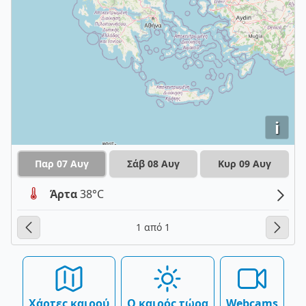
i
Παρ 07 Αυγ
Σάβ 08 Αυγ
Κυρ 09 Αυγ
Άρτα
38°C
1 από 1
Χάρτες καιρού
Ο καιρός τώρα
Webcams