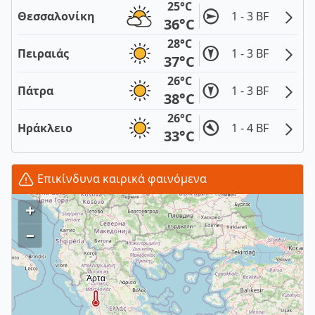
25°C
Θεσσαλονίκη
1 - 3 BF
36°C
28°C
Πειραιάς
1 - 3 BF
37°C
26°C
Πάτρα
1 - 3 BF
38°C
26°C
Ηράκλειο
1 - 4 BF
33°C
Επικίνδυνα καιρικά φαινόμενα
+
–