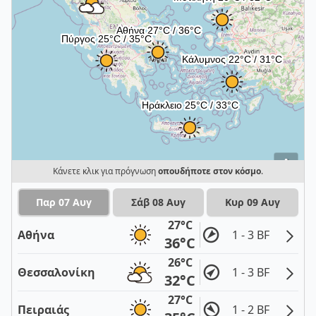
i
Κάνετε κλικ για πρόγνωση
οπουδήποτε στον κόσμο
.
Παρ 07 Αυγ
Σάβ 08 Αυγ
Κυρ 09 Αυγ
27°C
Αθήνα
1 - 3 BF
36°C
26°C
Θεσσαλονίκη
1 - 3 BF
32°C
27°C
Πειραιάς
1 - 2 BF