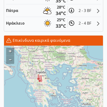
35°C
28°C
Πάτρα
2 - 3 BF
34°C
25°C
Ηράκλειο
2 - 4 BF
33°C
Επικίνδυνα καιρικά φαινόμενα
+
–