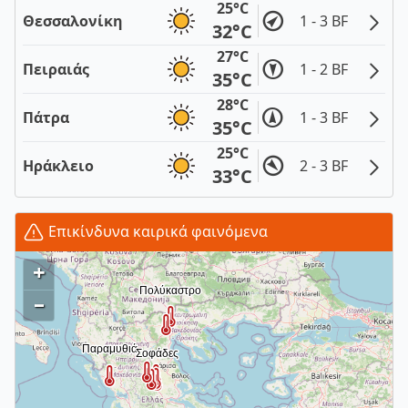
25°C
Θεσσαλονίκη
1 - 3 BF
32°C
27°C
Πειραιάς
1 - 2 BF
35°C
28°C
Πάτρα
1 - 3 BF
35°C
25°C
Ηράκλειο
2 - 3 BF
33°C
Επικίνδυνα καιρικά φαινόμενα
+
–