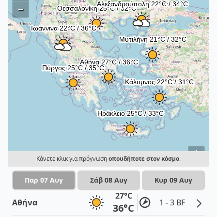
–
i
Κάνετε κλικ για πρόγνωση
οπουδήποτε στον κόσμο
.
Παρ 07 Αυγ
Σάβ 08 Αυγ
Κυρ 09 Αυγ
27°C
Αθήνα
1 - 3 BF
36°C