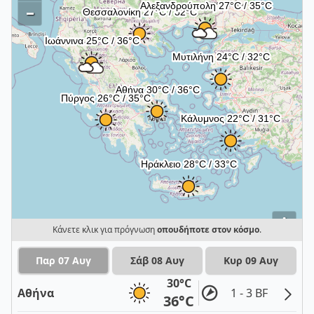
–
i
Κάνετε κλικ για πρόγνωση
οπουδήποτε στον κόσμο
.
Παρ 07 Αυγ
Σάβ 08 Αυγ
Κυρ 09 Αυγ
30°C
Αθήνα
1 - 3 BF
36°C