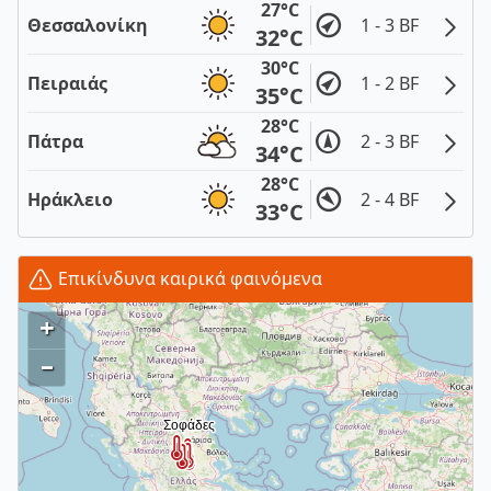
27°C
Θεσσαλονίκη
1 - 3 BF
32°C
30°C
Πειραιάς
1 - 2 BF
35°C
28°C
Πάτρα
2 - 3 BF
34°C
28°C
Ηράκλειο
2 - 4 BF
33°C
Επικίνδυνα καιρικά φαινόμενα
+
–