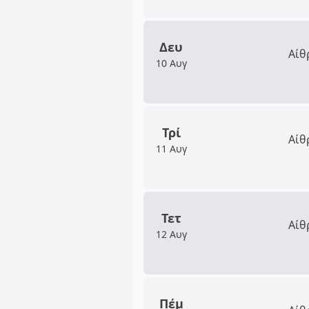
Δευ
Αίθ
10 Αυγ
Τρί
Αίθ
11 Αυγ
Τετ
Αίθ
12 Αυγ
Πέμ