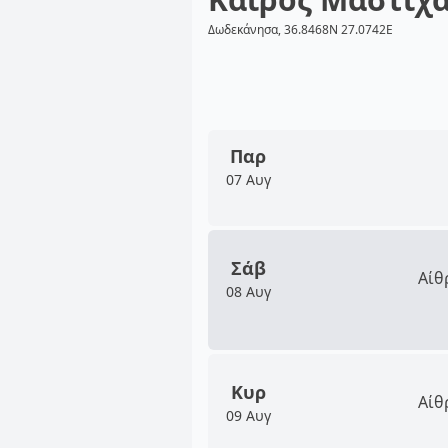
Δωδεκάνησα, 36.8468N 27.0742E
Παρ
07 Αυγ
Σάβ
Αίθ
08 Αυγ
Κυρ
Αίθ
09 Αυγ