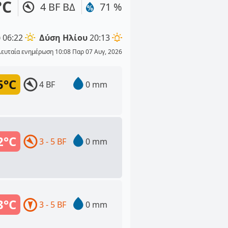
°C
4 BF ΒΔ
71 %
υ
06:22
Δύση Ηλίου
20:13
λευταία ενημέρωση 10:08 Παρ 07 Αυγ, 2026
5°C
4 BF
0 mm
2°C
3 - 5 BF
0 mm
3°C
3 - 5 BF
0 mm