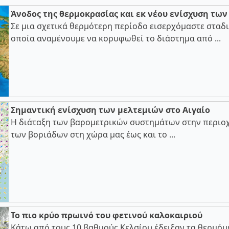
Άνοδος της θερμοκρασίας και εκ νέου ενίσχυση τω
Σε μια σχετικά θερμότερη περίοδο εισερχόμαστε σταδι
οποία αναμένουμε να κορυφωθεί το διάστημα από ...
Σημαντική ενίσχυση των μελτεμιών στο Αιγαίο
Η διάταξη των βαρομετρικών συστημάτων στην περιοχ
των βοριάδων στη χώρα μας έως και το ...
Το πιο κρύο πρωινό του φετινού καλοκαιριού
Κάτω από τους 10 βαθμούς Κελσίου έδειξαν τα θερμόμ